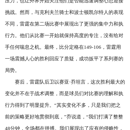
压力，也让外界开始关注他们是否能迅速调整心态迎接
联系我们
挑战。然而，与克利夫兰骑士和波士顿凯尔特人的表现
不同，雷霆在第二场比赛中展现出了更强的集中力和执
行力。他们从比赛一开始就保持高度的专注，没有给对
手任何喘息之机。最终，比分定格在149-106，雷霆用
一场震撼人心的胜利回应了质疑，成功扳平了系列赛的
局势。
赛后，雷霆队后卫以赛亚·乔坦言，这次胜利最大的
变化并不在于战术调整，而是球员们对比赛的理解和执
行力得到了明显提升。“其实变化不多，只是我们把之
前的策略更好地贯彻到底，”乔说道，“我们打满了整整
48分钟，全场都在拼搏。我们展现出了应有的侵略性，