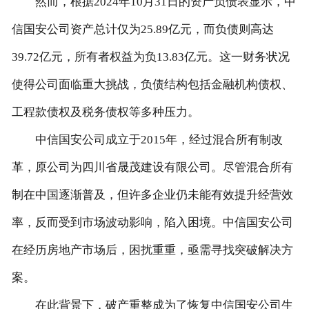
然而，根据2024年10月31日的资产负债表显示，中
联系我们
信国安公司资产总计仅为25.89亿元，而负债则高达
39.72亿元，所有者权益为负13.83亿元。这一财务状况
使得公司面临重大挑战，负债结构包括金融机构债权、
工程款债权及税务债权等多种压力。
中信国安公司成立于2015年，经过混合所有制改
革，原公司为四川省晟茂建设有限公司。尽管混合所有
制在中国逐渐普及，但许多企业仍未能有效提升经营效
率，反而受到市场波动影响，陷入困境。中信国安公司
在经历房地产市场后，困扰重重，亟需寻找突破解决方
案。
在此背景下，破产重整成为了恢复中信国安公司生