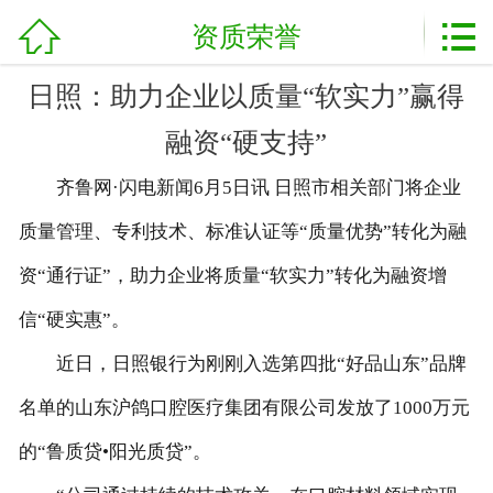
加盟电话：
0898-08980898



网站首页
资质荣誉
关于我们
日照：助力企业以质量“软实力”赢得
融资“硬支持”
产品展示
齐鲁网·闪电新闻6月5日讯 日照市相关部门将企业
新闻资讯
质量管理、专利技术、标准认证等“质量优势”转化为融
基地展示
资“通行证”，助力企业将质量“软实力”转化为融资增
客户案例
信“硬实惠”。
近日，日照银行为刚刚入选第四批“好品山东”品牌
资质荣誉
名单的山东沪鸽口腔医疗集团有限公司发放了1000万元
农业技术
的“鲁质贷•阳光质贷”。
服务流程