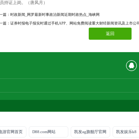
员持证上岗。（唐凤月）
一篇：
时政新闻_网罗最新时事政治新闻近期时政热点_海峡网
一篇：
证券时报电子报实时通过手机APP、网站免费阅读重大财经新闻资讯及上市公
返回
电游官网首页
D88.com网站
凯发ag旗舰厅官网
凯发娱乐k8