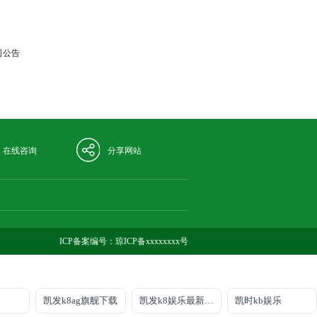
司公告
在线咨询
分享网站
ICP备案编号：
琼ICP备xxxxxxxx号
凯发k8ag旗舰下载
凯发k8娱乐最新登录地址
凯时kb娱乐