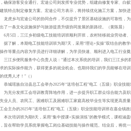
，确保游客安全通行。宏途公司则发挥专业优势，组建由修复专家、白蚁
建筑特点制定修复方案。宏途公司方表示，将持续优化施工方案，加快进
虎乡与宏途公司的协同合作，不仅提升了景区基础设施的可靠性，为
出了一条文化设施保护与旅游提质升级协同发展的新路径。（黄陈晨）
月5日，三江乡初级电工技能培训班顺利开班，农村转移就业劳动者、待
了解，本期电工技能培训班为期7天，采用“理论+实操”双结合的教学
操作等重点内容为学员进行详细讲解，为学员快速、顺利进入电工行业奠
江乡便民服务中心负责人说：“通过本次系统的培训，我们三江乡的群
求的实际操作能力，获得更多的就业机会。也期待我们的学员能够在培训
的优秀人才！”（）
城瑶族自治县总工会举办2025年“送培创工程”电工（五级）职业技能
充分发挥工会培训教育阵地作用，进一步提升职工群众综合能力及职
失业人员、农民工、困难职工及困难职工家庭高校毕业生等实现更高质量
工会主办的2025年“送培创工程”电工（五级）职业技能培训班在嘉会镇
次培训班为期8天，采用“集中授课+实操演练”的教学模式，课程涵盖
，旨在帮助学员系统掌握电工岗位基础技能与操作规范。结业后，将统一