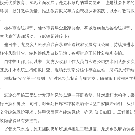
接受优质教育、实现全面发展，是党和政府的重要使命，也是社会各界的
环境、提升教学质量、推进教育振兴等方面积极探索实践，以乡村教育振
。
林市委组织部、桂林市青年企业家协会、恭城瑶族自治县委组织部、
生代表等参加活动。（彭锦超钟传传）
日来，龙虎乡人民政府联合恭城宏途旅游发展有限公司，持续推进水
柱体风险排查、结构维修及白蚁防治，各项措施正按计划稳步实施。
维护工作启动以来，龙虎乡政府工作人员与宏途公司技术团队多次实
基及排水系统进行细致排查。现场发现部分柱体存在虫蛀、腐朽及局部结
工程坚持‘安全第一’原则，针对风险点制定专项方案，确保施工过程科
。
途公司施工团队对发现的风险点逐一开展修复。针对腐朽木构件，采
行替换和补强；同时，对全处长廊木结构喷洒环保型白蚁防治药剂，从源
文化建筑保护要求，注重保留原有建筑风貌，确保“修旧如旧”。工程推
蚁隐患得到有效控制。
管天气炎热，施工团队仍加班加点推进工程进度。龙虎乡政府协调各