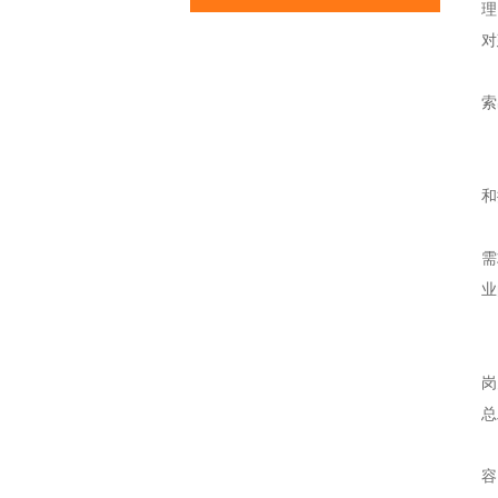
理
对
龙
索
6
据
和
三
需
业
恭
为
岗
总
本
容