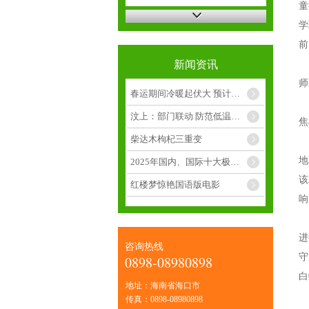
童
学
前
新闻资讯
桂
师
春运期间冷暖起伏大 预计有阶段性低温冷害天气
连
汶上：部门联动 防范低温冷害对西红柿种植影响
焦
柴达木枸杞三重变
自
地
2025年国内、国际十大极端天气气候事件发布
该
红楼梦惊艳国语版电影
响
宏
进
咨询热线
守
0898-08980898
白
地址：海南省海口市
尽
传真：0898-08980898