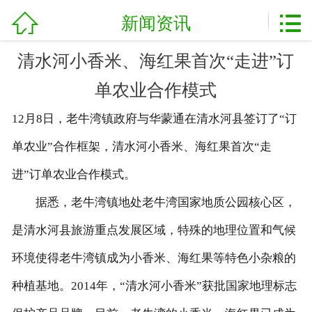
加盟电话：
0898-08980898



网站首页
新闻资讯
关于我们
清水河小香米、海红果首次“走进”订
单农业合作模式
产品展示
12月8日，老牛湾镇政府与华蒙通在清水河县签订了“订
新闻资讯
单农业”合作框架，清水河小香米、海红果首次“走
基地展示
进”订单农业合作模式。
客户案例
据悉，老牛湾镇地处老牛湾国家地质公园核心区，
是清水河县旅游重点发展区域，特殊的地理位置和气候
资质荣誉
环境使得老牛湾镇成为小香米、海红果等特色小杂粮的
农业技术
种植基地。2014年，“清水河小香米”获批国家地理标志
服务流程