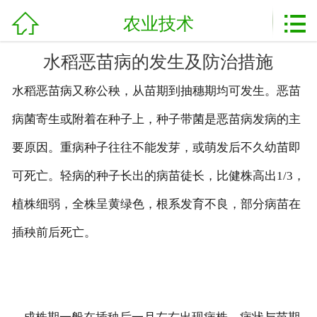
加盟电话：
0898-08980898



网站首页
农业技术
关于我们
水稻恶苗病的发生及防治措施
水稻恶苗病又称公秧，从苗期到抽穗期均可发生。恶苗
产品展示
病菌寄生或附着在种子上，种子带菌是恶苗病发病的主
新闻资讯
要原因。重病种子往往不能发芽，或萌发后不久幼苗即
基地展示
可死亡。轻病的种子长出的病苗徒长，比健株高出1/3，
客户案例
植株细弱，全株呈黄绿色，根系发育不良，部分病苗在
插秧前后死亡。
资质荣誉
农业技术
服务流程