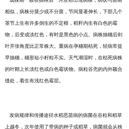
成株期一般在插秧后一月左右出现病株，病状与苗期
联系我们
相似，病株分蘖少或不分蘖，节间显著伸长，下部几个
茎节上生有许多倒生的不定根，稻秆内生有白色的霉
物，后变成淡红色，有时是黑色的小点。病株抽穗后剑
叶开张角度比正常株大。重病在孕穗期枯死，轻病常提
早抽穗，穗形短小籽粒不实。天气潮湿时，在枯死病株
的叶鞘上长淡红色或白色霉状物。病粒谷壳的内外颖合
缝处，着生有浅红色霉层。
发病规律和传播途径水稻恶苗病的病菌在谷粒和稻草
上越冬，次年使用了带病的种子或稻草，病菌就会从秧