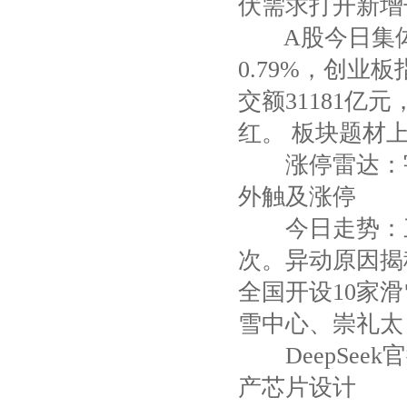
伏需求打开新增长空
A股今日集体上
0.79%，创业板
交额31181亿
红。 板块题材上，
涨停雷达：宇航服
外触及涨停
今日走势：三
次。异动原因揭秘
全国开设10家
雪中心、崇礼太 .
DeepSeek
产芯片设计