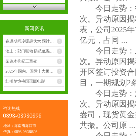
今日走势：德
次。异动原因揭秘
表，公司2025
新闻资讯
亿元，占同 ...
春运期间冷暖起伏大 预计有阶段性低温冷害天气
今日走势：乐
汶上：部门联动 防范低温冷害对西红柿种植影响
次。异动原因揭秘
柴达木枸杞三重变
开区签订投资合
2025年国内、国际十大极端天气气候事件发布
目，一期规划2条1.
红楼梦惊艳国语版电影
今日走势：湖
次。异动原因揭秘
咨询热线
盎司，现货黄金
0898-08980898
共振。公司原 ...
地址：海南省海口市
传真：0898-08980898
今日走势：百