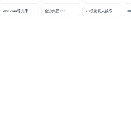
d88.com尊龙手机版
金沙集团app
k8凯发真人娱乐手机备用网址