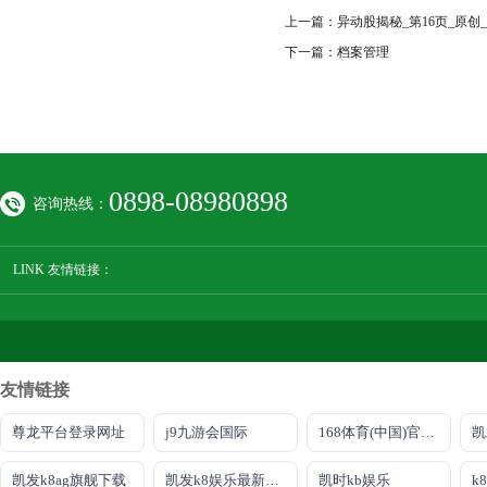
上一篇：
异动股揭秘_第16页_原创
下一篇：
档案管理
0898-08980898
咨询热线：
LINK 友情链接：
友情链接
尊龙平台登录网址
j9九游会国际
168体育(中国)官方网站
凯
凯发k8ag旗舰下载
凯发k8娱乐最新登录地址
凯时kb娱乐