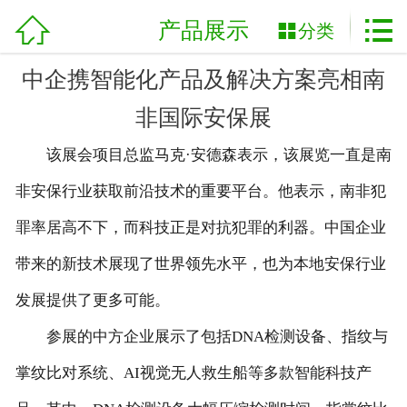
加盟电话：
0898-08980898



网站首页
产品展示

分类
关于我们
中企携智能化产品及解决方案亮相南
非国际安保展
产品展示
该展会项目总监马克·安德森表示，该展览一直是南
新闻资讯
非安保行业获取前沿技术的重要平台。他表示，南非犯
基地展示
罪率居高不下，而科技正是对抗犯罪的利器。中国企业
客户案例
带来的新技术展现了世界领先水平，也为本地安保行业
发展提供了更多可能。
资质荣誉
参展的中方企业展示了包括DNA检测设备、指纹与
农业技术
掌纹比对系统、AI视觉无人救生船等多款智能科技产
服务流程